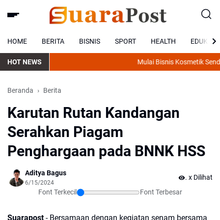
HOME
BERITA
BISNIS
SPORT
HEALTH
EDUKASI
HOT NEWS
Mulai Bisnis Kosmetik Sendiri
Beranda
Berita
Karutan Rutan Kandangan
Serahkan Piagam
Penghargaan pada BNNK HSS
Aditya Bagus
.
x Dilihat
6/15/2024
Font Terkecil
Font Terbesar
Suarapost
- Bersamaan dengan kegiatan senam bersama