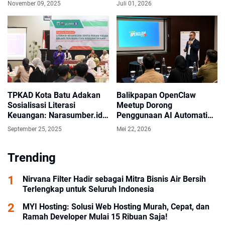
November 09, 2025
Juli 01, 2026
TPKAD Kota Batu Adakan
Balikpapan OpenClaw
Sosialisasi Literasi
Meetup Dorong
Keuangan: Narasumber.id
Penggunaan AI Automation
Bahas SAK EP Buat
untuk Bisnis dan Industri
September 25, 2025
Mei 22, 2026
Koperasi dan UMKM
Trending
Nirvana Filter Hadir sebagai Mitra Bisnis Air Bersih
Terlengkap untuk Seluruh Indonesia
MYI Hosting: Solusi Web Hosting Murah, Cepat, dan
Ramah Developer Mulai 15 Ribuan Saja!