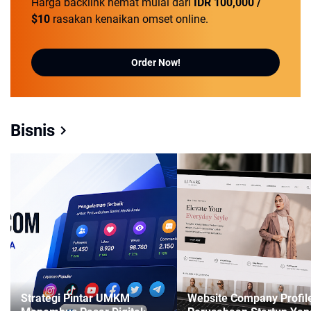
Harga backlink hemat mulai dari
IDR 100,000 /
$10
rasakan kenaikan omset online.
Order Now!
Bisnis
Strategi Pintar UMKM
Website Company Profil