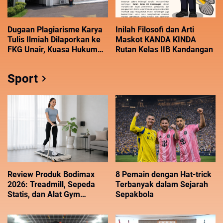
Dugaan Plagiarisme Karya
Inilah Filosofi dan Arti
Tulis Ilmiah Dilaporkan ke
Maskot KANDA KINDA
FKG Unair, Kuasa Hukum
Rutan Kelas IIB Kandangan
Minta Investigasi
Transparan
Sport
Review Produk Bodimax
8 Pemain dengan Hat-trick
2026: Treadmill, Sepeda
Terbanyak dalam Sejarah
Statis, dan Alat Gym
Sepakbola
Terbaik