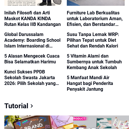
Inilah Filosofi dan Arti
Furniture Lab Berkualitas
Maskot KANDA KINDA
untuk Laboratorium Aman,
Rutan Kelas IIB Kandangan
Efisien, dan Berstandar
Modern
Global Darussalam
Susu Tanpa Lemak WRP:
Academy: Boarding School
Pilihan Tepat untuk Diet
Islam Internasional di
Sehat dan Rendah Kalori
Yogyakarta dengan
5 Alasan Mengecek Cuaca
5 Vitamin Alami dan
Kurikulum IB dan
Bisa Selamatkan Harimu
Sumbernya untuk Tumbuh
Pendidikan Islam Terbaik
Kembang Anak Sekolah
Kunci Sukses PPDB
Sekolah Swasta Jakarta
5 Manfaat Mandi Air
2026: Pilih Sekolah yang
Hangat bagi Penderita
Bukan Hanya Pintar, Tapi
Penyakit Jantung
Juga Membangun Karakter
Global!
Tutorial