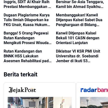
Inggris, SDIT Al Khair Raih
Bersinar Se-Asia Tenggara,
Prestasi Membanggakan di
Kamil bin Ahmad Syaikhu
Cambridge Competition
(KAS) Siap Jadi Duta
Dugaan Plagiarisme Karya
Membanggakan! Kanwil
2026 HST
Nasional
Tulis Ilmiah Dilaporkan ke
Ditjenpas Kalsel Sabet Dua
FKG Unair, Kuasa Hukum
Penghargaan di Bidang
Minta Investigasi
Komunikasi Publik
Bangga! 5 Orang Pegawai
Kanwil Ditjenpas Kalsel
Transparan
Rutan Kandangan
Bekali 101 CASN dengan
Mengikuti Prosesi Wisuda
Orientasi Lanjutan
Universitas Terbuka
Rutan Kandangan dan
Diklatsar VI KSR PMI Unit
BNNK HSS Lakukan
Universitas dr. Soebandi
Asesmen Rehabilitasi pada
Jember di Ikuti 53
Warga Binaan
Mahasiswa
Berita terkait