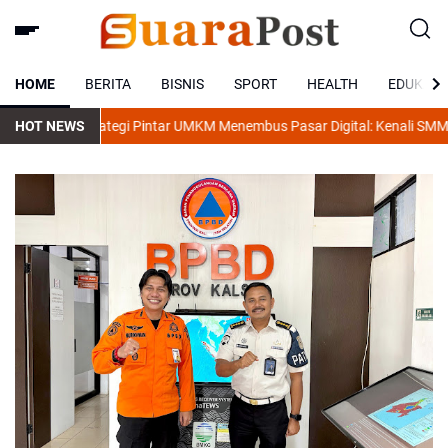
HOME
BERITA
BISNIS
SPORT
HEALTH
EDUKASI
ategi Pintar UMKM Menembus Pasar Digital: Kenali SMM Panel All-uneed
HOT NEWS