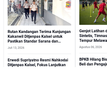
Genjot Latihan 
Rutan Kandangan Terima Kunjungan
Sintetis, Timna
Kakanwil Ditjenpas Kalsel untuk
Tempur Melawa
Pastikan Standar Sarana dan
Pelayanan Prima
Agustus 06, 2026
Juli 13, 2026
BPKB Hilang Bi
Erwedi Supriyatno Resmi Nahkodai
Beli dan Pengaj
Ditjenpas Kalsel, Fokus Lanjutkan
Sudahkah Anda
Program Strategis
Brankas BPKB?
Agustus 04, 2026
Juni 09, 2026
20 Calon Peser
Kanwil Ditjenpas Kalsel Satukan
2026 Batch 1 Iku
Langkah Wujudkan Zona Integritas
Kandangan
Maret 10, 2026
Agustus 03, 2026