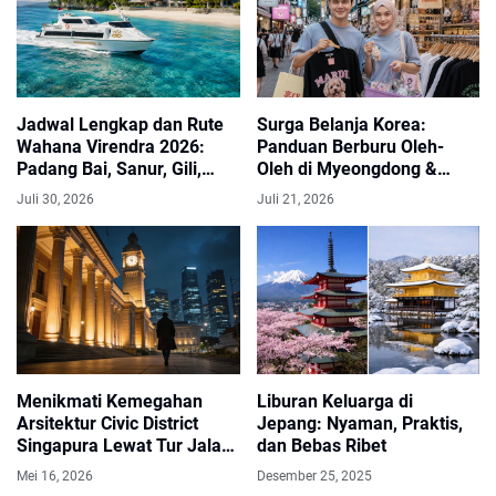
Jadwal Lengkap dan Rute
Surga Belanja Korea:
Wahana Virendra 2026:
Panduan Berburu Oleh-
Padang Bai, Sanur, Gili,
Oleh di Myeongdong &
Senggigi, Nusa Penida
Hongdae
Juli 30, 2026
Juli 21, 2026
Menikmati Kemegahan
Liburan Keluarga di
Arsitektur Civic District
Jepang: Nyaman, Praktis,
Singapura Lewat Tur Jalan
dan Bebas Ribet
Kaki Malam Hari
Mei 16, 2026
Desember 25, 2025