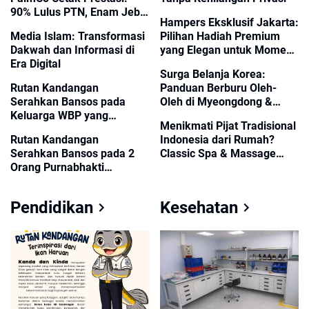
90% Lulus PTN, Enam Jebol
Hampers Eksklusif Jakarta:
Kampus Unggulan
Media Islam: Transformasi
Pilihan Hadiah Premium
Indonesia
Dakwah dan Informasi di
yang Elegan untuk Momen
Era Digital
Istimewa dan Kebutuhan
Surga Belanja Korea:
Corporate
Rutan Kandangan
Panduan Berburu Oleh-
Serahkan Bansos pada
Oleh di Myeongdong &
Keluarga WBP yang
Hongdae
Menikmati Pijat Tradisional
Membutuhkan
Rutan Kandangan
Indonesia dari Rumah?
Serahkan Bansos pada 2
Classic Spa & Massage
Orang Purnabhakti
Hadirkan Pengalaman
Kemenkumham
Autentik
Pendidikan
Kesehatan