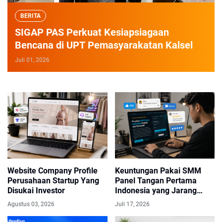
BERITA
SIGAP PAS Perkuat Kesiapsiagaan
Bencana di UPT Pemasyarakatan Kalsel
Juli 01, 2026
1
2
3
4
5
6
Website Company Profile
Keuntungan Pakai SMM
Perusahaan Startup Yang
Panel Tangan Pertama
Disukai Investor
Indonesia yang Jarang
Disadari
Agustus 03, 2026
Juli 17, 2026