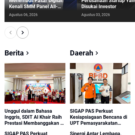
Menembus Pasar Digital:
Perusahaan Startup Yan
Kenali SMM Panel All-
Disukai Investor
uneed.com
Agustus 06, 2026
Agustus 03, 2026
Berita
Daerah
Unggul dalam Bahasa
SIGAP PAS Perkuat
Inggris, SDIT Al Khair Raih
Kesiapsiagaan Bencana di
Prestasi Membanggakan di
UPT Pemasyarakatan
Cambridge Competition
Kalsel
SIGAP PAS Perkuat
Sinergi Antar Lembaga,