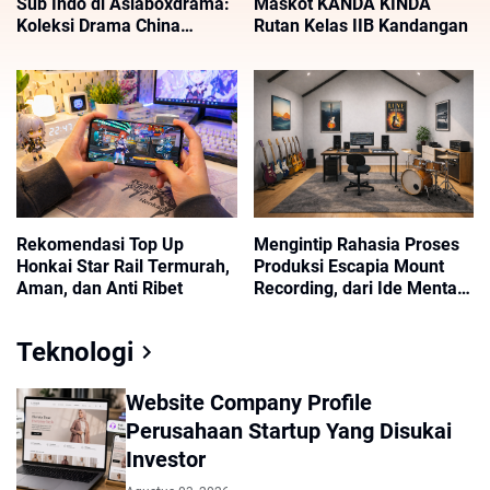
Sub Indo di Asiaboxdrama:
Maskot KANDA KINDA
Koleksi Drama China
Rutan Kelas IIB Kandangan
Terbaru, Romantis, Action,
dan Historical
Rekomendasi Top Up
Mengintip Rahasia Proses
Honkai Star Rail Termurah,
Produksi Escapia Mount
Aman, dan Anti Ribet
Recording, dari Ide Mentah
hingga Lagu Siap Rilis
Teknologi
Website Company Profile
Perusahaan Startup Yang Disukai
Investor