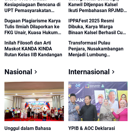
2026 HST
Kesiapsiagaan Bencana di
Kanwil Ditjenpas Kalsel
UPT Pemasyarakatan
Ikuti Pembahasan RPJMD
Kalsel
2025–2029 di DPRD
Dugaan Plagiarisme Karya
IPPAFest 2025 Resmi
Tulis Ilmiah Dilaporkan ke
Dibuka, Karya Warga
FKG Unair, Kuasa Hukum
Binaan Kalsel Berhasil Curi
Minta Investigasi
Perhatian Pengunjung
Inilah Filosofi dan Arti
Transformasi Pulau
Transparan
Maskot KANDA KINDA
Penjara, Nusakambangan
Rutan Kelas IIB Kandangan
Menjadi Lumbung
Ketahanan Pangan
Nasional
Nasional
Internasional
Unggul dalam Bahasa
YPIB & AOC Deklarasi