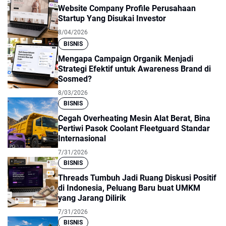
Website Company Profile Perusahaan
Startup Yang Disukai Investor
8/04/2026
BISNIS
Mengapa Campaign Organik Menjadi
Strategi Efektif untuk Awareness Brand di
Sosmed?
8/03/2026
BISNIS
Cegah Overheating Mesin Alat Berat, Bina
Pertiwi Pasok Coolant Fleetguard Standar
Internasional
7/31/2026
BISNIS
Threads Tumbuh Jadi Ruang Diskusi Positif
di Indonesia, Peluang Baru buat UMKM
yang Jarang Dilirik
7/31/2026
BISNIS