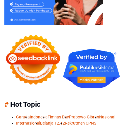
#
Hot Topic
Garuda
Indonesia
Timnas Day
Prabowo-Gibran
Nasional
Internasional
Belanja 12.12
Rekrutmen CPNS