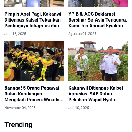
Pimpin Apel Pagi, Kakanwil
YPIB & AOC Deklarasi
Ditjenpas Kalsel Tekankan
Bersinar Se-Asia Tenggara,
Pentingnya Integritas dan
Kamil bin Ahmad Syaikhu
Komitmen Pegawai
(KAS) Siap Jadi Duta
Juni 16, 2025
Agustus 01, 2025
Pemasyarakatan
Nasional
Bangga! 5 Orang Pegawai
Kakanwil Ditjenpas Kalsel
Rutan Kandangan
Apresiasi SAE Rutan
Mengikuti Prosesi Wisuda
Pelaihari Wujud Nyata
Universitas Terbuka
Ketahanan Pangan
November 04, 2025
Juli 10, 2025
Trending