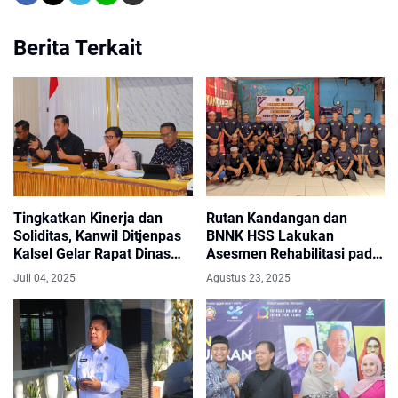
Berita Terkait
Tingkatkan Kinerja dan
Rutan Kandangan dan
Soliditas, Kanwil Ditjenpas
BNNK HSS Lakukan
Kalsel Gelar Rapat Dinas
Asesmen Rehabilitasi pada
Evaluasi Semester I
Warga Binaan
Juli 04, 2025
Agustus 23, 2025