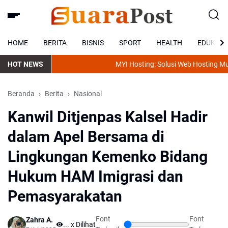
HOME
BERITA
BISNIS
SPORT
HEALTH
EDUKASI
HOT NEWS
MYI Hosting: Solusi Web Hosting Murah,
Beranda
Berita
Nasional
Kanwil Ditjenpas Kalsel Hadir
dalam Apel Bersama di
Lingkungan Kemenko Bidang
Hukum HAM Imigrasi dan
Pemasyarakatan
Font
Font
Zahra A.
...
x Dilihat