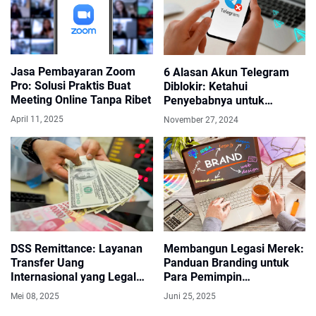
Jasa Pembayaran Zoom
6 Alasan Akun Telegram
Pro: Solusi Praktis Buat
Diblokir: Ketahui
Meeting Online Tanpa Ribet
Penyebabnya untuk
Menghindari Masalah
April 11, 2025
November 27, 2024
DSS Remittance: Layanan
Membangun Legasi Merek:
Transfer Uang
Panduan Branding untuk
Internasional yang Legal
Para Pemimpin
dan 100% Aman
Perusahaan
Mei 08, 2025
Juni 25, 2025