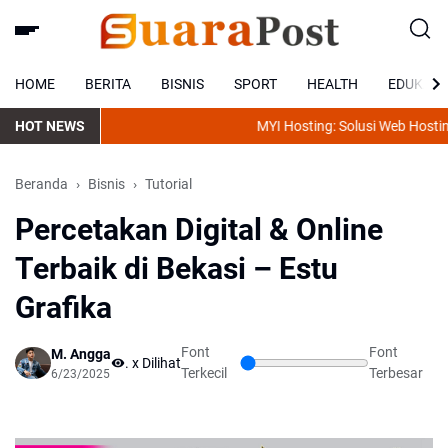
HOME
BERITA
BISNIS
SPORT
HEALTH
EDUKASI
HOT NEWS
MYI Hosting: Solusi Web Hosting Mur
Beranda
Bisnis
Tutorial
Percetakan Digital & Online
Terbaik di Bekasi – Estu
Grafika
Font
Font
M. Angga
...
x Dilihat
Terkecil
Terbesar
6/23/2025