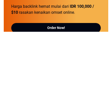
Harga backlink hemat mulai dari
IDR 100,000 /
$10
rasakan kenaikan omset online.
Order Now!
Tentang
Kontak
Disclaimer
Pasang Iklan
Kebijakan Privasi
Pedoman Media