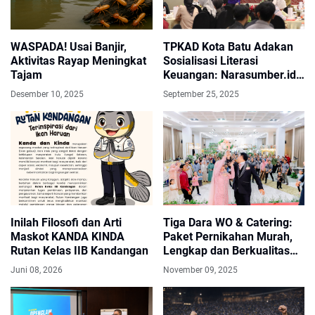
WASPADA! Usai Banjir,
TPKAD Kota Batu Adakan
Aktivitas Rayap Meningkat
Sosialisasi Literasi
Tajam
Keuangan: Narasumber.id
Bahas SAK EP Buat
Desember 10, 2025
September 25, 2025
Koperasi dan UMKM
Inilah Filosofi dan Arti
Tiga Dara WO & Catering:
Maskot KANDA KINDA
Paket Pernikahan Murah,
Rutan Kelas IIB Kandangan
Lengkap dan Berkualitas
Sejak 2017
Juni 08, 2026
November 09, 2025