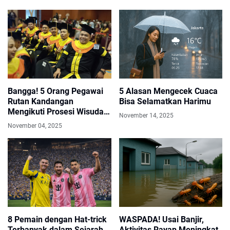
Bangga! 5 Orang Pegawai
5 Alasan Mengecek Cuaca
Rutan Kandangan
Bisa Selamatkan Harimu
Mengikuti Prosesi Wisuda
November 14, 2025
Universitas Terbuka
November 04, 2025
8 Pemain dengan Hat-trick
WASPADA! Usai Banjir,
Terbanyak dalam Sejarah
Aktivitas Rayap Meningkat