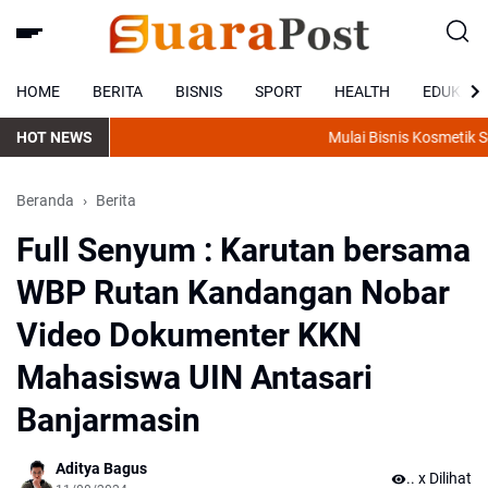
HOME
BERITA
BISNIS
SPORT
HEALTH
EDUKASI
HOT NEWS
Mulai Bisnis Kosmetik Sen
Beranda
Berita
Full Senyum : Karutan bersama
WBP Rutan Kandangan Nobar
Video Dokumenter KKN
Mahasiswa UIN Antasari
Banjarmasin
Aditya Bagus
.
x Dilihat