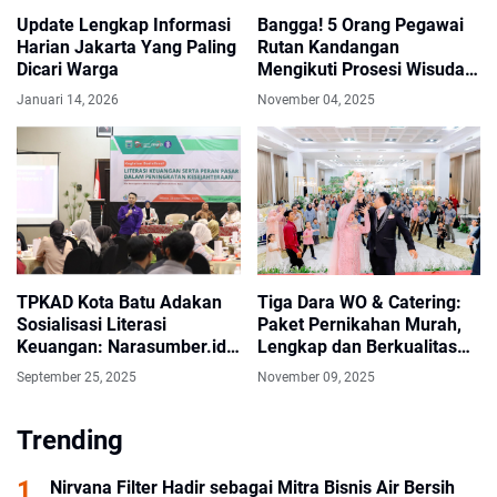
Update Lengkap Informasi
Bangga! 5 Orang Pegawai
Harian Jakarta Yang Paling
Rutan Kandangan
Dicari Warga
Mengikuti Prosesi Wisuda
Universitas Terbuka
Januari 14, 2026
November 04, 2025
TPKAD Kota Batu Adakan
Tiga Dara WO & Catering:
Sosialisasi Literasi
Paket Pernikahan Murah,
Keuangan: Narasumber.id
Lengkap dan Berkualitas
Bahas SAK EP Buat
Sejak 2017
September 25, 2025
November 09, 2025
Koperasi dan UMKM
Trending
Nirvana Filter Hadir sebagai Mitra Bisnis Air Bersih