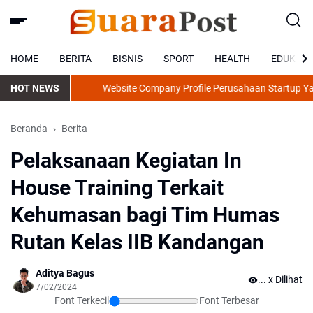
HOME
BERITA
BISNIS
SPORT
HEALTH
EDUKASI
HOT NEWS
Website Company Profile Perusahaan Startup Yang Dis
Beranda
Berita
Pelaksanaan Kegiatan In
House Training Terkait
Kehumasan bagi Tim Humas
Rutan Kelas IIB Kandangan
Aditya Bagus
..
x Dilihat
7/02/2024
Font Terkecil
Font Terbesar