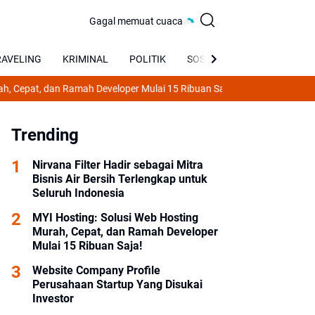
Gagal memuat cuaca
RAVELING
KRIMINAL
POLITIK
SOSIAL
BUDAYA
at, dan Ramah Developer Mulai 15 Ribuan Saja!
Strategi Pintar UMKM Me
Trending
Nirvana Filter Hadir sebagai Mitra
Bisnis Air Bersih Terlengkap untuk
Seluruh Indonesia
MYI Hosting: Solusi Web Hosting
Murah, Cepat, dan Ramah Developer
Mulai 15 Ribuan Saja!
Website Company Profile
Perusahaan Startup Yang Disukai
Investor