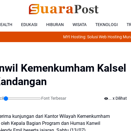
EALTH
EDUKASI
HIBURAN
WISATA
TEKNOLOGI
T
MYI Hosting: Solusi Web Hosting Murah, Cep
anwil Kemenkumham Kalsel
 Kandangan
cil
Font Terbesar
..
x Dilihat
nerima kunjungan dari Kantor Wilayah Kemenkumham
g oleh Kepala Bagian Program dan Humas Kanwil
ndy Emil beserta jajaran. Sabtu (13/07)