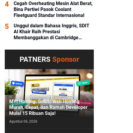
Cegah Overheating Mesin Alat Berat,
Bina Pertiwi Pasok Coolant
Fleetguard Standar Internasional
Unggul dalam Bahasa Inggris, SDIT
Al Khair Raih Prestasi
Membanggakan di Cambridge
Competition 2026 HST
PATNERS
Sponsor
MYI Hosting: Solusi Web Hosting
Murah, Cepat, dan Ramah Developer
Mulai 15 Ribuan Saja!
Agustus 06, 2026