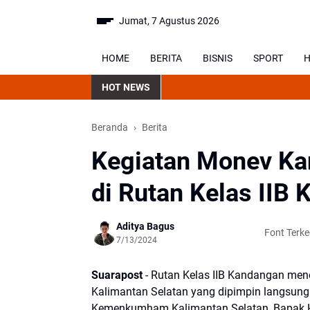
Jumat, 7 Agustus 2026
HOME
BERITA
BISNIS
SPORT
H
HOT NEWS
Beranda
Berita
Kegiatan Monev K
di Rutan Kelas IIB
Aditya Bagus
Font Terke
7/13/2024
Suarapost
- Rutan Kelas IIB Kandangan me
Kalimantan Selatan yang dipimpin langsun
Kemenkumham Kalimantan Selatan, Bapak He