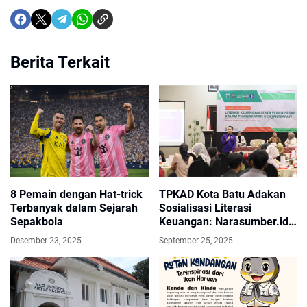
Berita Terkait
8 Pemain dengan Hat-trick
TPKAD Kota Batu Adakan
Terbanyak dalam Sejarah
Sosialisasi Literasi
Sepakbola
Keuangan: Narasumber.id
Bahas SAK EP Buat
Desember 23, 2025
September 25, 2025
Koperasi dan UMKM