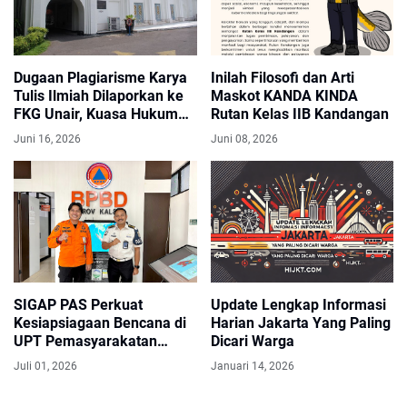
Dugaan Plagiarisme Karya
Inilah Filosofi dan Arti
Tulis Ilmiah Dilaporkan ke
Maskot KANDA KINDA
FKG Unair, Kuasa Hukum
Rutan Kelas IIB Kandangan
Minta Investigasi
Juni 16, 2026
Juni 08, 2026
Transparan
SIGAP PAS Perkuat
Update Lengkap Informasi
Kesiapsiagaan Bencana di
Harian Jakarta Yang Paling
UPT Pemasyarakatan
Dicari Warga
Kalsel
Juli 01, 2026
Januari 14, 2026