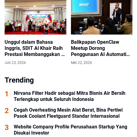
Unggul dalam Bahasa
Balikpapan OpenClaw
Inggris, SDIT Al Khair Raih
Meetup Dorong
Prestasi Membanggakan di
Penggunaan AI Automation
Cambridge Competition
untuk Bisnis dan Industri
Juli 23, 2026
Mei 22, 2026
2026 HST
Trending
Nirvana Filter Hadir sebagai Mitra Bisnis Air Bersih
Terlengkap untuk Seluruh Indonesia
Cegah Overheating Mesin Alat Berat, Bina Pertiwi
Pasok Coolant Fleetguard Standar Internasional
Website Company Profile Perusahaan Startup Yang
Disukai Investor