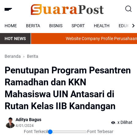
HOME
BERITA
BISNIS
SPORT
HEALTH
EDUKASI
HOT NEWS
Website Company Profile Perusahaan Start
Beranda
Berita
Penutupan Program Pesantren
Ramadhan dan KKN
Mahasiswa UIN Antasari di
Rutan Kelas IIB Kandangan
Aditya Bagus
.
x Dilihat
4/01/2024
Font Terkecil
Font Terbesar