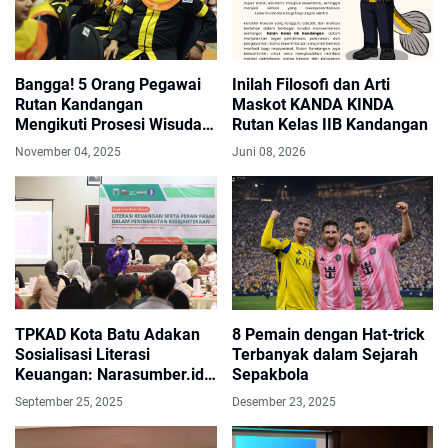
Bangga! 5 Orang Pegawai
Inilah Filosofi dan Arti
Rutan Kandangan
Maskot KANDA KINDA
Mengikuti Prosesi Wisuda
Rutan Kelas IIB Kandangan
Universitas Terbuka
November 04, 2025
Juni 08, 2026
TPKAD Kota Batu Adakan
8 Pemain dengan Hat-trick
Sosialisasi Literasi
Terbanyak dalam Sejarah
Keuangan: Narasumber.id
Sepakbola
Bahas SAK EP Buat
September 25, 2025
Desember 23, 2025
Koperasi dan UMKM