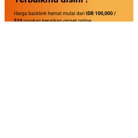
Harga backlink hemat mulai dari
IDR 100,000 /
$10
rasakan kenaikan omset online.
Order Now!
Tentang
Kontak
Disclaimer
Pasang Iklan
Kebijakan Privasi