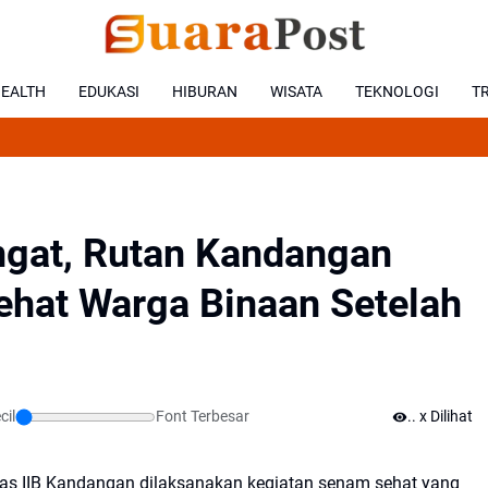
EALTH
EDUKASI
HIBURAN
WISATA
TEKNOLOGI
T
gat, Rutan Kandangan
ehat Warga Binaan Setelah
cil
Font Terbesar
.
x Dilihat
las IIB Kandangan dilaksanakan kegiatan senam sehat yang