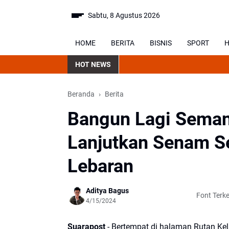
Sabtu, 8 Agustus 2026
HOME
BERITA
BISNIS
SPORT
H
HOT NEWS
Beranda
Berita
Bangun Lagi Seman
Lanjutkan Senam S
Lebaran
Aditya Bagus
Font Terke
4/15/2024
Suarapost
- Bertempat di halaman Rutan Ke