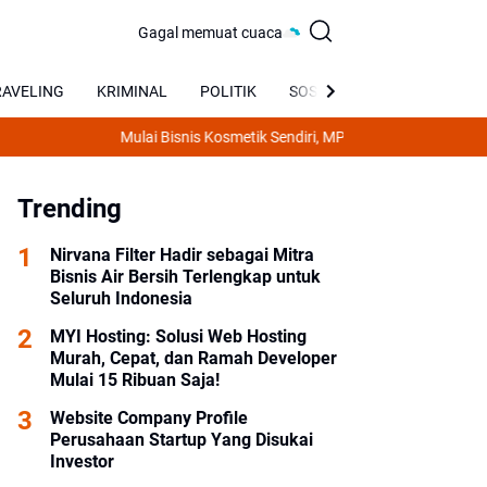
Gagal memuat cuaca
RAVELING
KRIMINAL
POLITIK
SOSIAL
BUDAYA
Mulai Bisnis Kosmetik Sendiri, MPM Beauty Bantu Wujudkan
Trending
Nirvana Filter Hadir sebagai Mitra
Bisnis Air Bersih Terlengkap untuk
Seluruh Indonesia
MYI Hosting: Solusi Web Hosting
Murah, Cepat, dan Ramah Developer
Mulai 15 Ribuan Saja!
Website Company Profile
Perusahaan Startup Yang Disukai
Investor