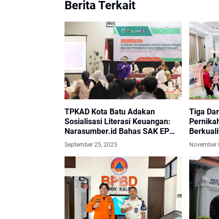
Berita Terkait
TPKAD Kota Batu Adakan
Tiga Da
Sosialisasi Literasi Keuangan:
Pernika
Narasumber.id Bahas SAK EP
Berkuali
Buat Koperasi dan UMKM
September 25, 2025
November 