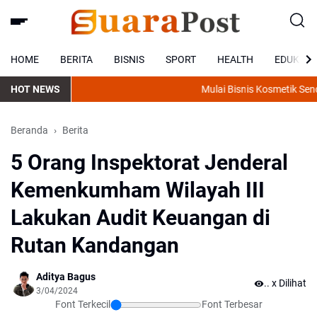
HOME
BERITA
BISNIS
SPORT
HEALTH
EDUKASI
HOT NEWS
Mulai Bisnis Kosmetik Sendir
Beranda
Berita
5 Orang Inspektorat Jenderal
Kemenkumham Wilayah III
Lakukan Audit Keuangan di
Rutan Kandangan
Aditya Bagus
.
x Dilihat
3/04/2024
Font Terkecil
Font Terbesar