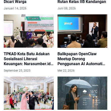
Dicari Warga
Rutan Kelas IIB Kandangan
Januari 14, 2026
Juni 08, 2026
TPKAD Kota Batu Adakan
Balikpapan OpenClaw
Sosialisasi Literasi
Meetup Dorong
Keuangan: Narasumber.id
Penggunaan AI Automation
Bahas SAK EP Buat
untuk Bisnis dan Industri
September 25, 2025
Mei 22, 2026
Koperasi dan UMKM