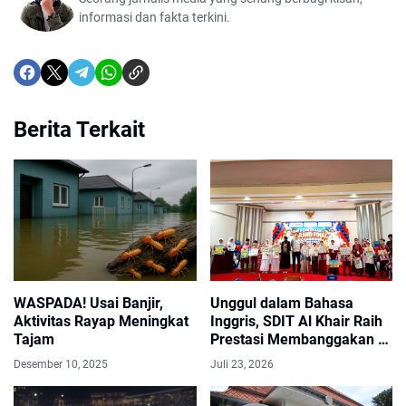
informasi dan fakta terkini.
Berita Terkait
WASPADA! Usai Banjir,
Unggul dalam Bahasa
Aktivitas Rayap Meningkat
Inggris, SDIT Al Khair Raih
Tajam
Prestasi Membanggakan di
Cambridge Competition
Desember 10, 2025
Juli 23, 2026
2026 HST