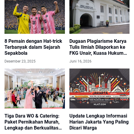
8 Pemain dengan Hat-trick
Dugaan Plagiarisme Karya
Terbanyak dalam Sejarah
Tulis Ilmiah Dilaporkan ke
Sepakbola
FKG Unair, Kuasa Hukum
Minta Investigasi
Desember 23, 2025
Juni 16, 2026
Transparan
Tiga Dara WO & Catering:
Update Lengkap Informasi
Paket Pernikahan Murah,
Harian Jakarta Yang Paling
Lengkap dan Berkualitas
Dicari Warga
Sejak 2017