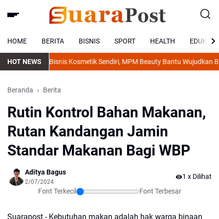
HOME
BERITA
BISNIS
SPORT
HEALTH
EDUKASI
HOT NEWS
Mulai Bisnis Kosmetik Sendiri, MPM Beauty Bantu Wujudkan Bran
Beranda
Berita
Rutin Kontrol Bahan Makanan,
Rutan Kandangan Jamin
Standar Makanan Bagi WBP
Aditya Bagus
1
x Dilihat
2/07/2024
Font Terkecil
Font Terbesar
Suarapost - Kebutuhan makan adalah hak warga binaan