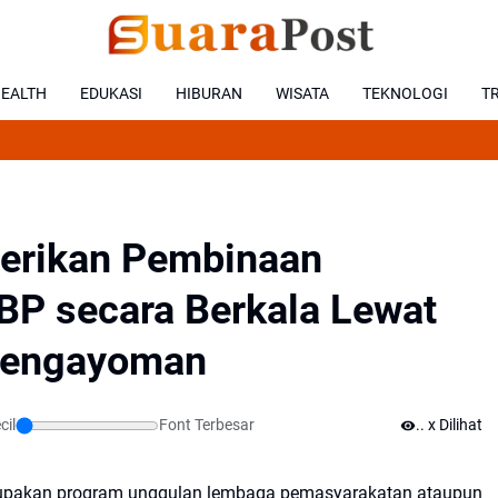
EALTH
EDUKASI
HIBURAN
WISATA
TEKNOLOGI
T
Web
erikan Pembinaan
WBP secara Berkala Lewat
 Pengayoman
cil
Font Terbesar
.
x Dilihat
rupakan program unggulan lembaga pemasyarakatan ataupun