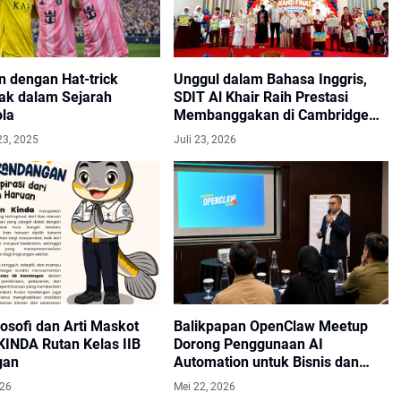
n dengan Hat-trick
Unggul dalam Bahasa Inggris,
ak dalam Sejarah
SDIT Al Khair Raih Prestasi
la
Membanggakan di Cambridge
Competition 2026 HST
23, 2025
Juli 23, 2026
ilosofi dan Arti Maskot
Balikpapan OpenClaw Meetup
INDA Rutan Kelas IIB
Dorong Penggunaan AI
gan
Automation untuk Bisnis dan
Industri
026
Mei 22, 2026