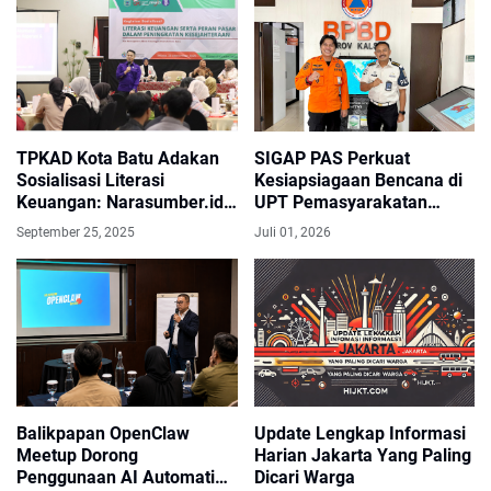
TPKAD Kota Batu Adakan
SIGAP PAS Perkuat
Sosialisasi Literasi
Kesiapsiagaan Bencana di
Keuangan: Narasumber.id
UPT Pemasyarakatan
Bahas SAK EP Buat
Kalsel
September 25, 2025
Juli 01, 2026
Koperasi dan UMKM
Balikpapan OpenClaw
Update Lengkap Informasi
Meetup Dorong
Harian Jakarta Yang Paling
Penggunaan AI Automation
Dicari Warga