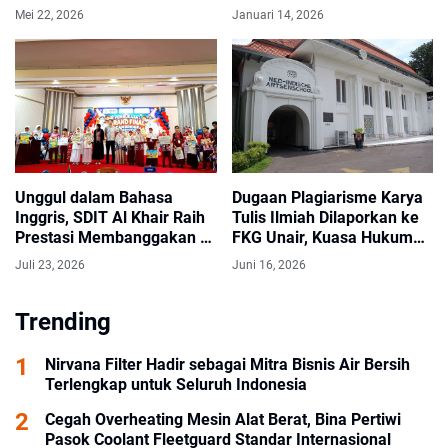
untuk Bisnis dan Industri
Mei 22, 2026
Januari 14, 2026
Unggul dalam Bahasa
Dugaan Plagiarisme Karya
Inggris, SDIT Al Khair Raih
Tulis Ilmiah Dilaporkan ke
Prestasi Membanggakan di
FKG Unair, Kuasa Hukum
Cambridge Competition
Minta Investigasi
Juli 23, 2026
Juni 16, 2026
2026 HST
Transparan
Trending
Nirvana Filter Hadir sebagai Mitra Bisnis Air Bersih
Terlengkap untuk Seluruh Indonesia
Cegah Overheating Mesin Alat Berat, Bina Pertiwi
Pasok Coolant Fleetguard Standar Internasional