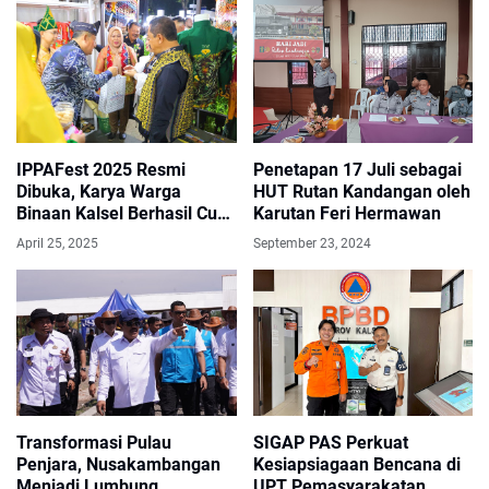
IPPAFest 2025 Resmi
Penetapan 17 Juli sebagai
Dibuka, Karya Warga
HUT Rutan Kandangan oleh
Binaan Kalsel Berhasil Curi
Karutan Feri Hermawan
Perhatian Pengunjung
April 25, 2025
September 23, 2024
Transformasi Pulau
SIGAP PAS Perkuat
Penjara, Nusakambangan
Kesiapsiagaan Bencana di
Menjadi Lumbung
UPT Pemasyarakatan