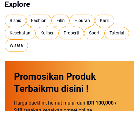
Explore
Bisnis
Fashion
Film
Hiburan
Karir
Kesehatan
Kuliner
Properti
Sport
Tutorial
Wisata
Promosikan
Produk
Terbaikmu
disini !
Harga backlink hemat mulai dari
IDR 100,000 /
$10
rasakan kenaikan omset online.
Order Now!