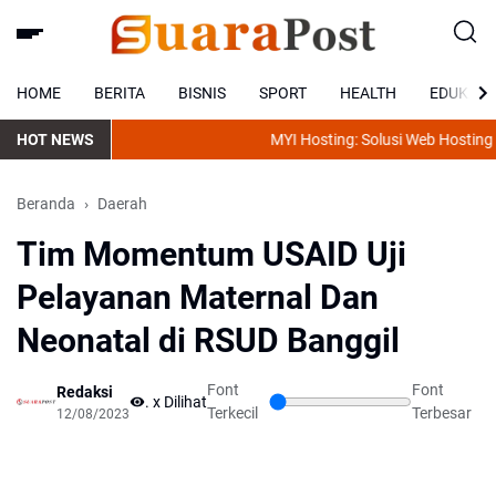
HOME
BERITA
BISNIS
SPORT
HEALTH
EDUKASI
HOT NEWS
MYI Hosting: Solusi Web Hosting Mur
Beranda
Daerah
Tim Momentum USAID Uji
Pelayanan Maternal Dan
Neonatal di RSUD Banggil
Font
Font
Redaksi
...
x Dilihat
Terkecil
Terbesar
12/08/2023