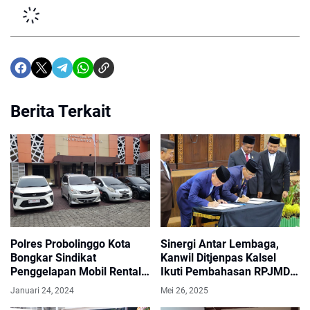
Berita Terkait
Polres Probolinggo Kota
Sinergi Antar Lembaga,
Bongkar Sindikat
Kanwil Ditjenpas Kalsel
Penggelapan Mobil Rental,
Ikuti Pembahasan RPJMD
Tujuh Orang Diamankan
2025–2029 di DPRD
Januari 24, 2024
Mei 26, 2025