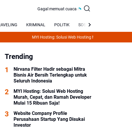
Gagal memuat cuaca
RAVELING
KRIMINAL
POLITIK
SOSIAL
BUDAYA
MYI Hosting: Solusi Web Hosting Murah, Cepat, dan Ramah De
Trending
Nirvana Filter Hadir sebagai Mitra
Bisnis Air Bersih Terlengkap untuk
Seluruh Indonesia
MYI Hosting: Solusi Web Hosting
Murah, Cepat, dan Ramah Developer
Mulai 15 Ribuan Saja!
Website Company Profile
Perusahaan Startup Yang Disukai
Investor