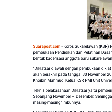
Suarapost.com
- Korps Sukarelawan (KSR) P
pembukaan Pendidikan dan Pelatihan Dasar (D
bentuk kaderisasi anggota baru sukarelawan
“Diklatsar diawali dengan pembukaan dikla
akan berakhir pada tanggal 30 November 202
Khoibin Mahmud, Ketua KSR PMI Unit Univers
Teknis pelakasanaan Diklatsar yaitu pember
Sepanjang November – Desember. Sehingga k
masing-masing,”imbuhnya.