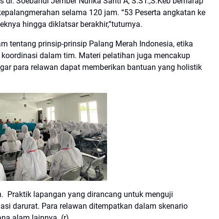
 dr. Soebandi Jember Nurika Santi A, S.ST.,S.Keb berharap
 kepalangmerahan selama 120 jam. “53 Peserta angkatan ke
teknya hingga diklatsar berakhir,”tuturnya.
tentang prinsip-prinsip Palang Merah Indonesia, etika
 koordinasi dalam tim. Materi pelatihan juga mencakup
 agar para relawan dapat memberikan bantuan yang holistik
gan. Praktik lapangan yang dirancang untuk menguji
i darurat. Para relawan ditempatkan dalam skenario
a alam lainnya. (r).