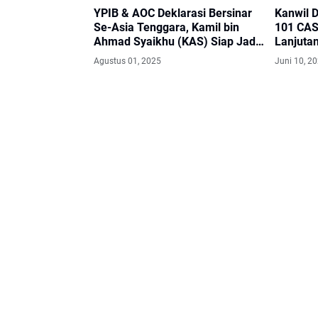
YPIB & AOC Deklarasi Bersinar
Kanwil D
Se-Asia Tenggara, Kamil bin
101 CAS
Ahmad Syaikhu (KAS) Siap Jadi
Lanjuta
Duta Nasional
Agustus 01, 2025
Juni 10, 2