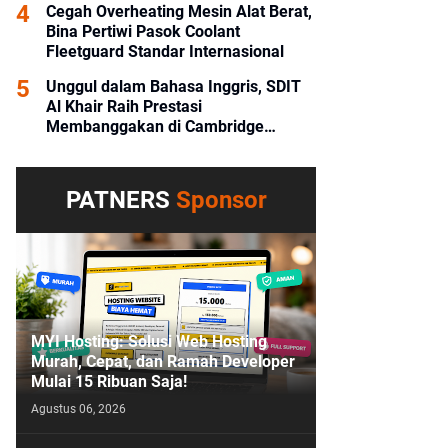
Cegah Overheating Mesin Alat Berat,
Bina Pertiwi Pasok Coolant
Fleetguard Standar Internasional
Unggul dalam Bahasa Inggris, SDIT
Al Khair Raih Prestasi
Membanggakan di Cambridge
Competition 2026 HST
PATNERS
Sponsor
MYI Hosting: Solusi Web Hosting
Murah, Cepat, dan Ramah Developer
Mulai 15 Ribuan Saja!
Agustus 06, 2026