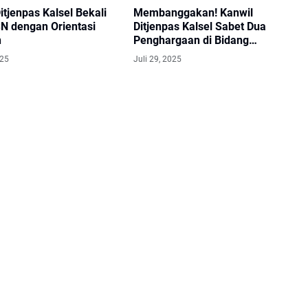
itjenpas Kalsel Bekali
Membanggakan! Kanwil
N dengan Orientasi
Ditjenpas Kalsel Sabet Dua
n
Penghargaan di Bidang
Komunikasi Publik
025
Juli 29, 2025